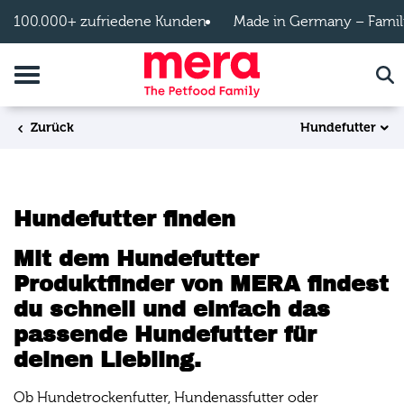
Zum Hauptinhalt springen
100.000+ zufriedene Kunden
Made in Germany – Famil
Navigation umschalten
Suc
Hundefutter
Zurück
Hundefutter finden
Mit dem Hundefutter
Produktfinder von MERA findest
du schnell und einfach das
passende Hundefutter für
deinen Liebling.
Ob Hundetrockenfutter, Hundenassfutter oder