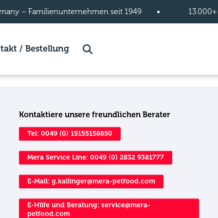
many – Familienunternehmen seit 1949
13.000+
takt / Bestellung
und page.
pages of Katze page.
Suche
Kontaktiere unsere freundlichen Berater
Tel: 0049 (0) 15155158850
Mera Service Line: 0049 (0) 2832 9381777
E-Mail: g.kallinger@mera-petfood.com
E-Hilfe und Beratung: service@mera-
petfood.com