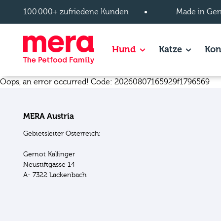
Zum Hauptinhalt springen
100.000+ zufriedene Kunden
Made in Ger
Hund
Katze
Kon
Show subpages of H
Show sub
Oops, an error occurred! Code: 20260807165929f1796569
MERA Austria
Gebietsleiter Österreich:
Gernot Kallinger
Neustiftgasse 14
A- 7322 Lackenbach