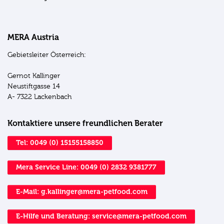
MERA Austria
Gebietsleiter Österreich:
Gernot Kallinger
Neustiftgasse 14
A- 7322 Lackenbach
Kontaktiere unsere freundlichen Berater
Tel: 0049 (0) 15155158850
Mera Service Line: 0049 (0) 2832 9381777
E-Mail: g.kallinger@mera-petfood.com
E-Hilfe und Beratung: service@mera-petfood.com