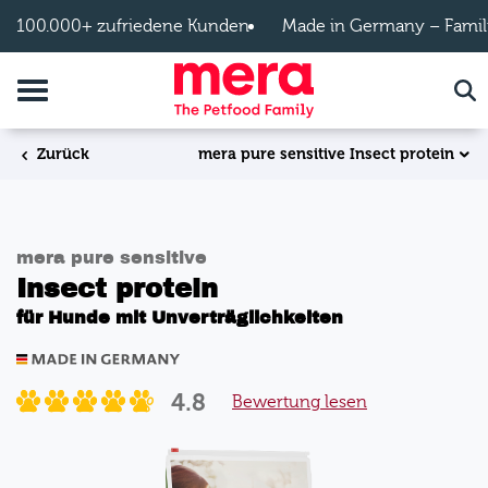
Zum Hauptinhalt springen
100.000+ zufriedene Kunden
Made in Germany – Famil
Navigation umschalten
Suc
mera pure sensitive Insect protein
Zurück
mera pure sensitive
Insect protein
für Hunde mit Unverträglichkeiten
4.8
Bewertung lesen